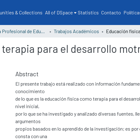
ities & Collections
All of DSpace
Statistics
Contacto
Política
Escuela Profesional de Educación
Trabajos Académicos
terapia para el desarrollo motr
Abstract
El presente trabajo está realizado con información fundamen
conocimiento
de lo que es la educación física como terapia para el desarro
nivel inicial,
por lo que se ha investigado y analizado diversas fuentes, ll
argumentos
propios basados en lo aprendido de la investigación; es por e
consta con una