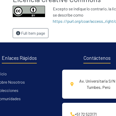
Excepto se indique lo contrario, la li
se describe como
https://purl.org/coar/access_right/
Full item page
Enlaces Rápidos
Contáctenos
nicio
Av. Universitaria S/N 
obre Nosotros
Tumbes, Perú
olecciones
omunidades
+51 72 523171