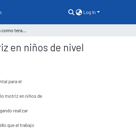
s
Log In
Educación física como terapia para el desarrollo motriz en niños de nivel inicial
iz en niños de nivel
tal para el
llo motriz en niños de
egando realizar
llo que el trabajo