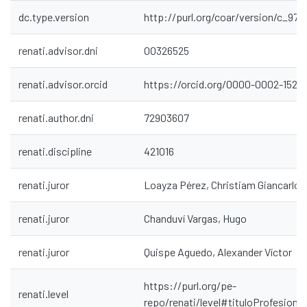
dc.type.version
http://purl.org/coar/version/c_97
renati.advisor.dni
00326525
renati.advisor.orcid
https://orcid.org/0000-0002-1529
renati.author.dni
72903607
renati.discipline
421016
renati.juror
Loayza Pérez, Christiam Giancarlo
renati.juror
Chanduví Vargas, Hugo
renati.juror
Quispe Aguedo, Alexander Víctor
https://purl.org/pe-
renati.level
repo/renati/level#tituloProfesional