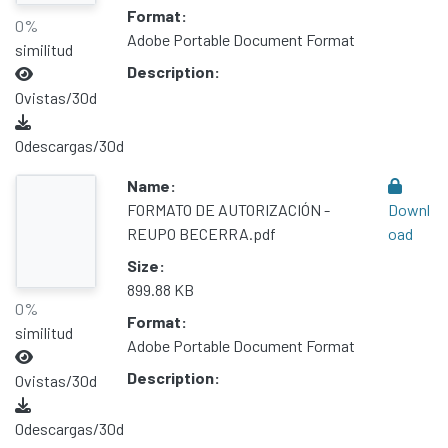
Format:
0%
Adobe Portable Document Format
similitud
Description:
0
vistas/30d
0
descargas/30d
Name:
FORMATO DE AUTORIZACIÓN -
Downl
REUPO BECERRA.pdf
oad
Size:
899.88 KB
0%
Format:
similitud
Adobe Portable Document Format
Description:
0
vistas/30d
0
descargas/30d