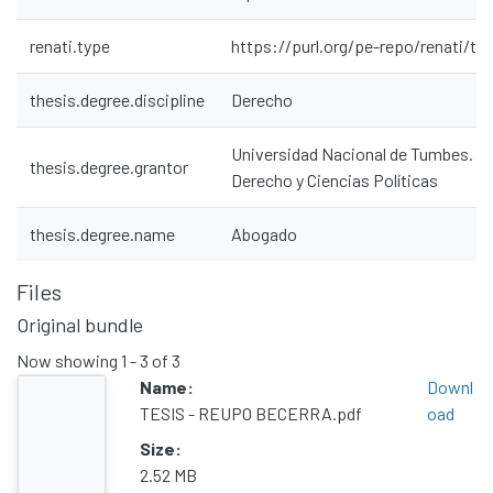
renati.type
https://purl.org/pe-repo/renati/ty
thesis.degree.discipline
Derecho
Universidad Nacional de Tumbes. Fa
thesis.degree.grantor
Communities & Collections
Derecho y Ciencias Políticas
All of DSpace
thesis.degree.name
Abogado
Statistics
Contacto
Files
Políticas
Original bundle
Now showing
1 - 3 of 3
Name:
Downl
TESIS - REUPO BECERRA.pdf
oad
Size:
2.52 MB