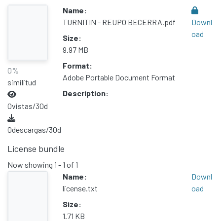
Name:
TURNITIN - REUPO BECERRA.pdf
Downl
oad
Size:
9.97 MB
Format:
0%
Adobe Portable Document Format
similitud
Description:
0
vistas/30d
0
descargas/30d
License bundle
Now showing
1 - 1 of 1
Name:
Downl
license.txt
oad
Size:
1.71 KB