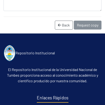
Back
Request copy
Repositorio Institucional
Communities & Collections
All of DSpace
El Repositorio Institucional de la Universidad Nacional de
Statistics
Tumbes proporciona acceso al conocimiento académico y
científico producido por nuestra comunidad.
Contacto
Políticas
Enlaces Rápidos