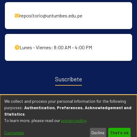
repositorio@untumbes.edu.pe
Lunes - Viernes: 8:00 AM - 4:00 PM
Suscríbete
Recibe notificaciones sobre nuevas publicaciones y eventos
We collect and process your personal information for the following
relacionados con el repositorio. ingresa
Aqui →
purposes:
Authentication, Preferences, Acknowledgement and
Statistics
.
To learn more, please read our
privacy policy
.
© 2026 Universidad Nacional de Tumbes. Todos los derechos
Customize
Decline
That's ok
reservados.