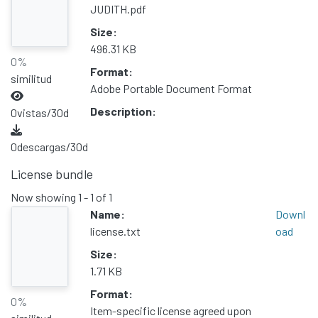
Contacto
JUDITH.pdf
Políticas
Size:
496.31 KB
0%
Format:
similitud
Adobe Portable Document Format
Description:
0
vistas/30d
0
descargas/30d
License bundle
Now showing
1 - 1 of 1
Name:
Downl
license.txt
oad
Size:
1.71 KB
Format:
0%
Item-specific license agreed upon