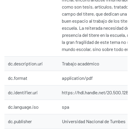
como son tesis, artículos, tratados,
campo del títere, que dedican una y 
buen espacio al trabajo de los títere
escuela. La reiterada necesidad de ju
presencia del títere en la escuela, n
la gran fragilidad de este tema no só
mundo escolar, sino sobre todo en l
dc.description.uri
Trabajo académico
dc.format
application/pdf
dc.identifier.uri
https://hdl.handle.net/20.500.128
dc.language.iso
spa
dc.publisher
Universidad Nacional de Tumbes