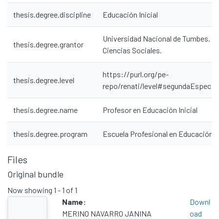
thesis.degree.discipline
Educación Inicial
Universidad Nacional de Tumbes. Fa
thesis.degree.grantor
Ciencias Sociales.
https://purl.org/pe-
thesis.degree.level
repo/renati/level#segundaEspecial
thesis.degree.name
Profesor en Educación Inicial
thesis.degree.program
Escuela Profesional en Educación
Files
Original bundle
Communities & Collections
All of DSpace
Now showing
1 - 1 of 1
Name:
Downl
Statistics
MERINO NAVARRO JANINA
oad