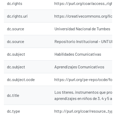
dc.rights
https://purl.org/coar/access_right
dc.rights.uri
https://creativecommons.org/lice
dc.source
Universidad Nacional de Tumbes
dc.source
Repositorio Institucional - UNTU
dc.subject
Habilidades Comunicativas
dc.subject
Aprendizajes Comunicativos
dc.subject.ocde
https://purl.org/pe-repo/ocde/ford
Los títeres, instrumentos que pro
dc.title
aprendizajes en niños de 3, 4 y 5 añ
dc.type
http://purl.org/coar/resource_type