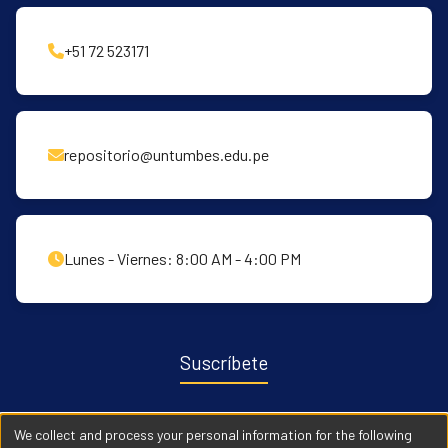
+51 72 523171
repositorio@untumbes.edu.pe
Lunes - Viernes: 8:00 AM - 4:00 PM
Suscríbete
Recibe notificaciones sobre nuevas publicaciones y eventos
We collect and process your personal information for the following
relacionados con el repositorio. ingresa
Aqui →