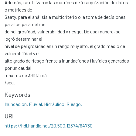
Además, se utilizaron las matrices de jerarquización de datos
o matrices de
Saaty, para el análisis a multicriterio o la toma de decisiones
para los parámetros
de peligrosidad, vulnerabilidad y riesgo. De esa manera, se
logró determinar el
nivel de peligrosidad en un rango muy alto, el grado medio de
vulnerabilidad y el
alto grado de riesgo frente a inundaciones fluviales generadas
por un caudal
máximo de 3918,1 m3
/seg.
Communities & Collections
Keywords
All of DSpace
Inundación
,
Fluvial
,
Hidráulico
,
Riesgo.
Statistics
URI
Contacto
https://hdl.handle.net/20.500.12874/64730
Políticas