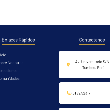
Enlaces Rápidos
Contáctenos
nicio
Av. Universitaria S/N 
obre Nosotros
Tumbes, Perú
olecciones
omunidades
+51 72 523171