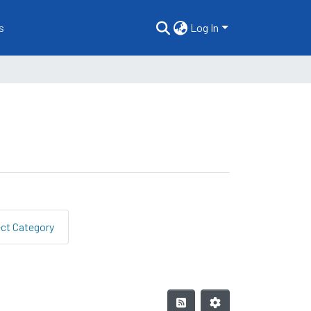
s
Log In
ect Category