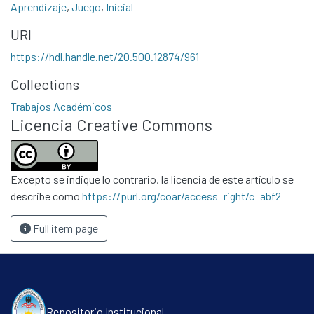
Aprendizaje
,
Juego
,
Inicial
URI
https://hdl.handle.net/20.500.12874/961
Collections
Communities & Collections
Trabajos Académicos
Licencia Creative Commons
All of DSpace
Statistics
Contacto
Excepto se indique lo contrario, la licencia de este artículo se
Políticas
describe como
https://purl.org/coar/access_right/c_abf2
Full item page
Repositorio Institucional