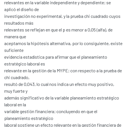
relevantes en la variable independiente y dependiente; se
aplicó el diseño de
investigación no experimental, y la prueba chi cuadrado cuyos
resultados más
relevantes se reflejan en que el p es menor a 0,05 (alfa), de
manera que
aceptamos la hipótesis alternativa, por lo consiguiente, existe
suficiente
Communities & Collections
evidencia estadística para afirmar que el planeamiento
estratégico laboral es
All of DSpace
relevante en la gestión de la MYPE; con respecto a la prueba de
Statistics
chi cuadrado,
Contacto
resultó de 0,043, lo cual nos indica un efecto muy positivo,
muy fuerte y
Políticas
además significativo de la variable planeamiento estratégico
laboral en la
variable gestión financiera; concluyendo en que el
planeamiento estratégico
laboral sostiene un efecto relevante en la gestión financiera de