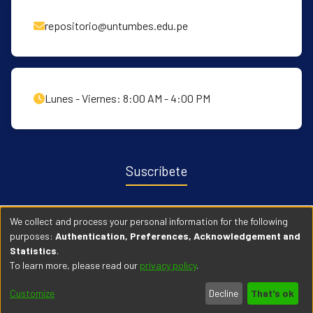
repositorio@untumbes.edu.pe
Lunes - Viernes: 8:00 AM - 4:00 PM
Suscríbete
Recibe notificaciones sobre nuevas publicaciones y eventos
We collect and process your personal information for the following
relacionados con el repositorio. ingresa
Aqui →
purposes:
Authentication, Preferences, Acknowledgement and
Statistics
.
To learn more, please read our
privacy policy
.
© 2026 Universidad Nacional de Tumbes. Todos los derechos
Customize
Decline
That's ok
reservados.