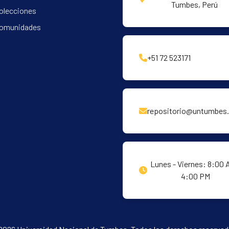
Tumbes, Perú
olecciones
omunidades
+51 72 523171
repositorio@untumbes.
Lunes - Viernes: 8:00 
4:00 PM