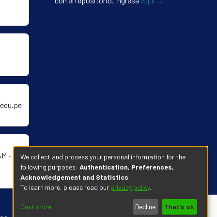
con el repositorio. ingresa
Aqui →
edu.pe
AM -
We collect and process your personal information for the
following purposes:
Authentication, Preferences,
Acknowledgement and Statistics
.
To learn more, please read our
privacy policy
.
Customize
Decline
That's ok