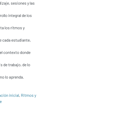
izaje, sesiones y las
ollo integral de los
ta los ritmos y
de cada estudiante,
 el contexto donde
 de trabajo, de lo
mo lo aprenda.
ción inicial
,
Ritmos y
je