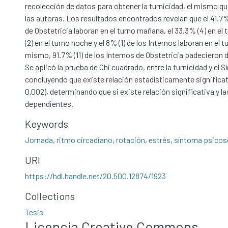
recolección de datos para obtener la turnicidad, el mismo q
las autoras. Los resultados encontrados revelan que el 41.7% 
de Obstetricia laboran en el turno mañana, el 33.3% (4) en el 
(2) en el turno noche y el 8% (1) de los Internos laboran en el t
mismo, 91.7% (11) de los Internos de Obstetricia padecieron 
Se aplicó la prueba de Chi cuadrado, entre la turnicidad y el
concluyendo que existe relación estadísticamente significati
0.002), determinando que si existe relación significativa y la
dependientes.
Keywords
Jornada
,
ritmo circadiano
,
rotación
,
estrés
,
síntoma psicos
URI
https://hdl.handle.net/20.500.12874/1923
Collections
Tesis
Licencia Creative Commons