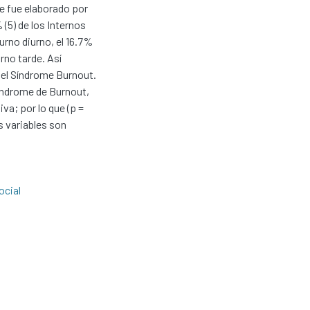
ue fue elaborado por
(5) de los Internos
turno diurno, el 16.7%
urno tarde. Así
del Síndrome Burnout.
 Síndrome de Burnout,
va; por lo que (p =
s variables son
ocial