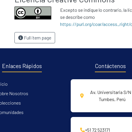
Excepto se indique lo contrario, la li
se describe como
https://purl.org/coar/access_right/
Full item page
Enlaces Rápidos
Contáctenos
nicio
Av. Universitaria S/N 
obre Nosotros
Tumbes, Perú
olecciones
omunidades
+51 72 523171