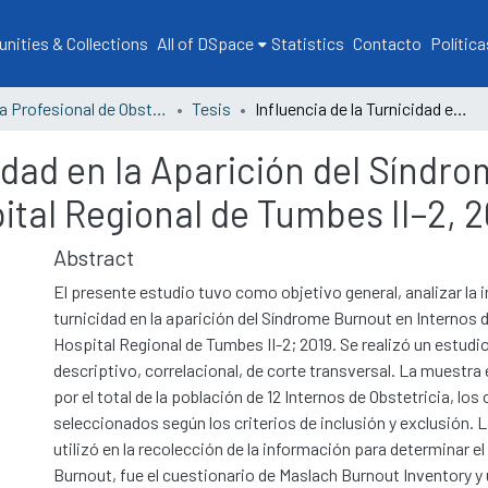
ities & Collections
All of DSpace
Statistics
Contacto
Política
Escuela Profesional de Obstetricia
Tesis
Influencia de la Turnicidad en la Aparición del Síndrome Burnout en Internos de Obstetricia del Hospital Regional de Tumbes II–2, 2019
cidad en la Aparición del Síndr
pital Regional de Tumbes II–2, 
Abstract
El presente estudio tuvo como objetivo general, analizar la i
turnicidad en la aparición del Síndrome Burnout en Internos d
Hospital Regional de Tumbes II-2; 2019. Se realizó un estudio
descriptivo, correlacional, de corte transversal. La muestr
por el total de la población de 12 Internos de Obstetricia, los
seleccionados según los criterios de inclusión y exclusión. 
utilizó en la recolección de la información para determinar e
Burnout, fue el cuestionario de Maslach Burnout Inventory y 