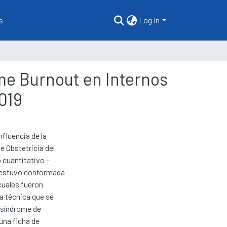
s
Log In
ome Burnout en Internos
2019
nfluencia de la
e Obstetricia del
 cuantitativo –
a estuvo conformada
 cuales fueron
La técnica que se
l síndrome de
una ficha de