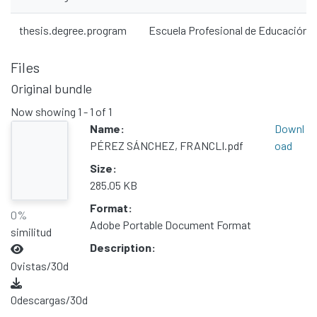
Communities & Collections
thesis.degree.program
Escuela Profesional de Educación
All of DSpace
Statistics
Files
Contacto
Original bundle
Políticas
Now showing
1 - 1 of 1
Name:
Downl
PÉREZ SÁNCHEZ, FRANCLI.pdf
oad
Size:
285.05 KB
Format:
0%
Adobe Portable Document Format
similitud
Description:
0
vistas/30d
0
descargas/30d