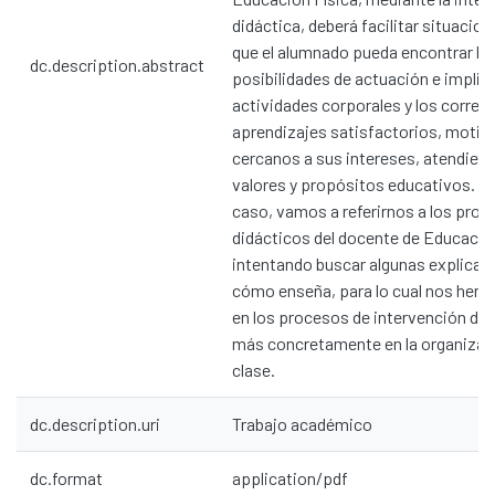
didáctica, deberá facilitar situacion
que el alumnado pueda encontrar la
dc.description.abstract
posibilidades de actuación e implic
actividades corporales y los corre
aprendizajes satisfactorios, motiv
cercanos a sus intereses, atendiend
valores y propósitos educativos. E
caso, vamos a referirnos a los pro
didácticos del docente de Educación
intentando buscar algunas explicac
cómo enseña, para lo cual nos hem
en los procesos de intervención did
más concretamente en la organizaci
clase.
dc.description.uri
Trabajo académico
dc.format
application/pdf