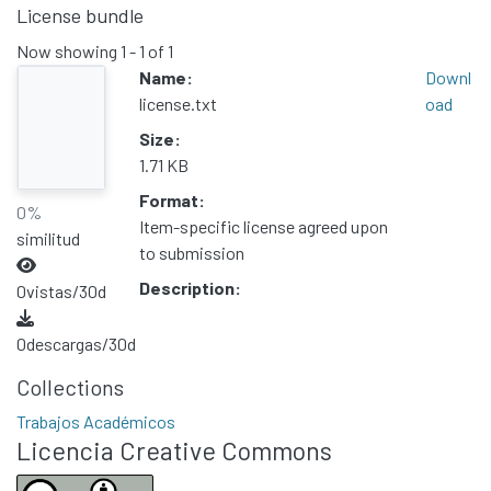
License bundle
Now showing
1 - 1 of 1
Name:
Downl
license.txt
oad
Size:
1.71 KB
Format:
0%
Item-specific license agreed upon
similitud
to submission
Description:
0
vistas/30d
0
descargas/30d
Collections
Trabajos Académicos
Licencia Creative Commons