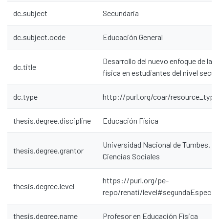
dc.subject
Secundaria
dc.subject.ocde
Educación General
Desarrollo del nuevo enfoque de la 
dc.title
física en estudiantes del nivel secun
dc.type
http://purl.org/coar/resource_typ
thesis.degree.discipline
Educación Física
Universidad Nacional de Tumbes. Fa
thesis.degree.grantor
Ciencias Sociales
https://purl.org/pe-
thesis.degree.level
repo/renati/level#segundaEspecial
thesis.degree.name
Profesor en Educación Física