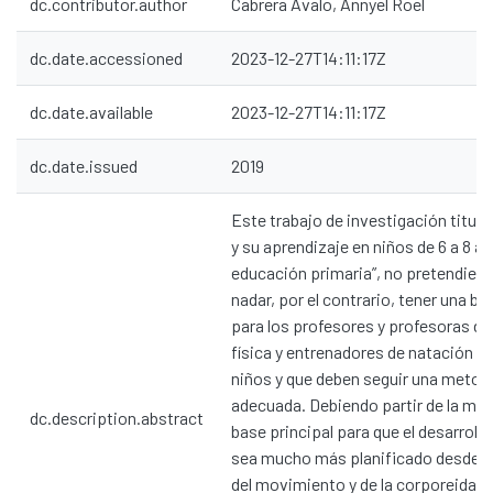
dc.contributor.author
Cabrera Avalo, Annyel Roel
dc.date.accessioned
2023-12-27T14:11:17Z
dc.date.available
2023-12-27T14:11:17Z
dc.date.issued
2019
Este trabajo de investigación titula
y su aprendizaje en niños de 6 a 8 a
educación primaria”, no pretendien
nadar, por el contrario, tener una b
para los profesores y profesoras d
física y entrenadores de natación q
niños y que deben seguir una metod
adecuada. Debiendo partir de la mo
dc.description.abstract
base principal para que el desarrollo
sea mucho más planificado desde l
del movimiento y de la corporeidad d