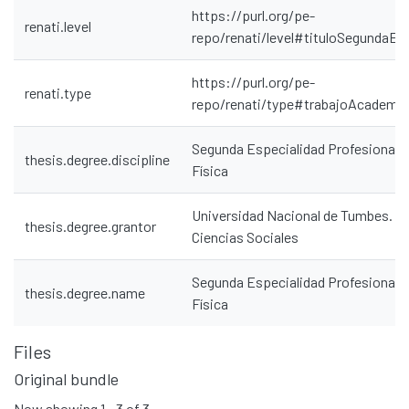
https://purl.org/pe-
renati.level
repo/renati/level#tituloSegundaEs
https://purl.org/pe-
renati.type
repo/renati/type#trabajoAcademi
Segunda Especialidad Profesional 
thesis.degree.discipline
Física
Universidad Nacional de Tumbes. Fa
thesis.degree.grantor
Ciencias Sociales
Segunda Especialidad Profesional 
thesis.degree.name
Física
Files
Original bundle
Communities & Collections
Now showing
1 - 3 of 3