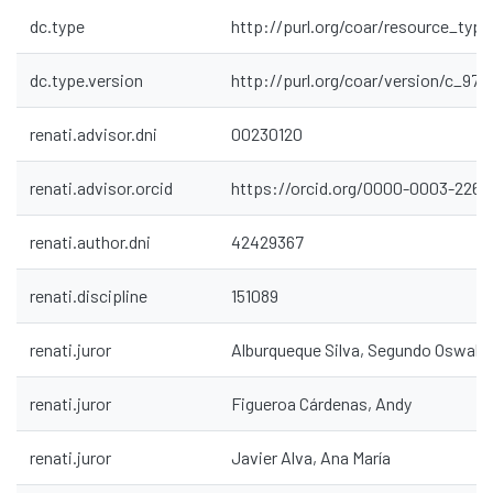
dc.type
http://purl.org/coar/resource_typ
dc.type.version
http://purl.org/coar/version/c_97
renati.advisor.dni
00230120
renati.advisor.orcid
https://orcid.org/0000-0003-2262
renati.author.dni
42429367
renati.discipline
151089
renati.juror
Alburqueque Silva, Segundo Oswald
renati.juror
Figueroa Cárdenas, Andy
renati.juror
Javier Alva, Ana María