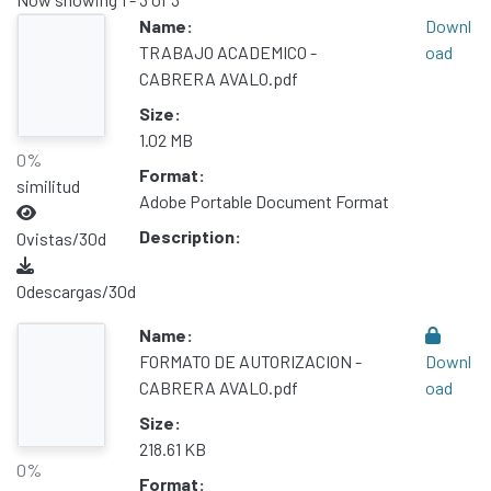
Name:
Downl
All of DSpace
TRABAJO ACADEMICO -
oad
Statistics
CABRERA AVALO.pdf
Contacto
Size:
Políticas
1.02 MB
0%
Format:
similitud
Adobe Portable Document Format
Description:
0
vistas/30d
0
descargas/30d
Name:
FORMATO DE AUTORIZACION -
Downl
CABRERA AVALO.pdf
oad
Size:
218.61 KB
0%
Format: