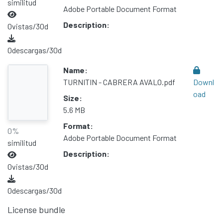
similitud
Adobe Portable Document Format
Description:
0
vistas/30d
0
descargas/30d
Name:
TURNITIN - CABRERA AVALO.pdf
Downl
oad
Size:
5.6 MB
Format:
0%
Adobe Portable Document Format
similitud
Description:
0
vistas/30d
0
descargas/30d
License bundle