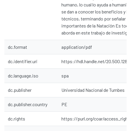
humano, lo cual lo ayuda a humaniz
se dan a conocer los beneficios y 
técnicos, terminando por señalar lo
importantes de la Natación Es todo 
aborda en este trabajo de investiga
dc.format
application/pdf
dc.identifier.uri
https://hdl.handle.net/20.500.1287
dc.language.iso
spa
dc.publisher
Universidad Nacional de Tumbes
dc.publisher.country
PE
dc.rights
https://purl.org/coar/access_right