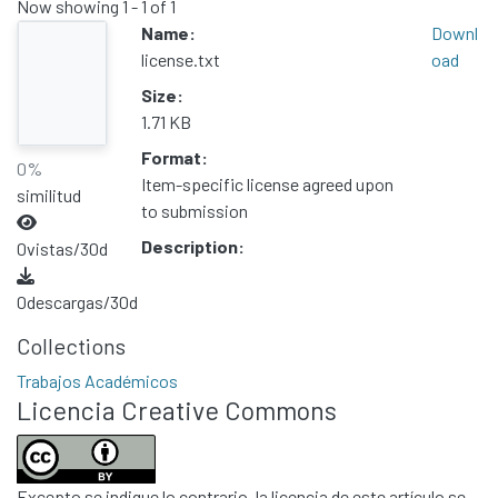
Now showing
1 - 1 of 1
Name:
Downl
license.txt
oad
Size:
1.71 KB
Format:
0%
Item-specific license agreed upon
similitud
to submission
Description:
0
vistas/30d
0
descargas/30d
Collections
Trabajos Académicos
Licencia Creative Commons
Excepto se indique lo contrario, la licencia de este artículo se