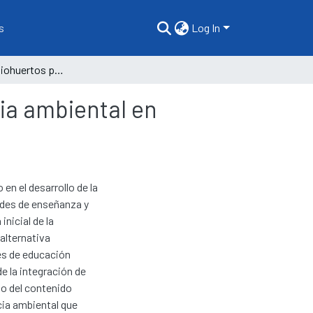
s
Log In
Elaboración de biohuertos para fomentar la conciencia ambiental en educación inicial
ia ambiental en
en el desarrollo de la
ades de enseñanza y
inicial de la
 alternativa
tes de educación
de la integración de
to del contenido
cia ambiental que