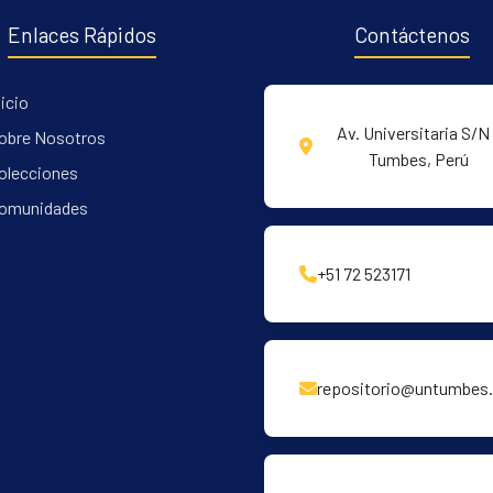
Enlaces Rápidos
Contáctenos
nicio
Av. Universitaria S/N 
obre Nosotros
Tumbes, Perú
olecciones
omunidades
+51 72 523171
repositorio@untumbes.