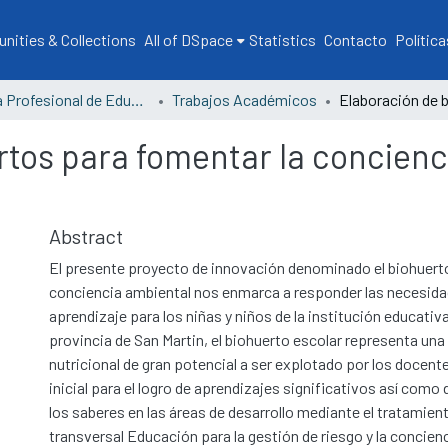
ities & Collections
All of DSpace
Statistics
Contacto
Política
Escuela Profesional de Educación
Trabajos Académicos
rtos para fomentar la concienc
Abstract
El presente proyecto de innovación denominado el biohuerto 
conciencia ambiental nos enmarca a responder las necesid
aprendizaje para los niñas y niños de la institución educativa 
provincia de San Martin, el biohuerto escolar representa una
nutricional de gran potencial a ser explotado por los docen
inicial para el logro de aprendizajes significativos así como 
los saberes en las áreas de desarrollo mediante el tratamien
transversal Educación para la gestión de riesgo y la concien