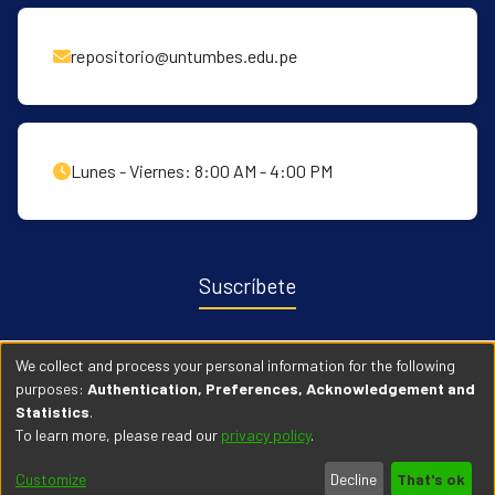
repositorio@untumbes.edu.pe
Lunes - Viernes: 8:00 AM - 4:00 PM
Suscríbete
Recibe notificaciones sobre nuevas publicaciones y eventos
We collect and process your personal information for the following
relacionados con el repositorio. ingresa
Aqui →
purposes:
Authentication, Preferences, Acknowledgement and
Statistics
.
To learn more, please read our
privacy policy
.
© 2026 Universidad Nacional de Tumbes. Todos los derechos
Customize
Decline
That's ok
reservados.