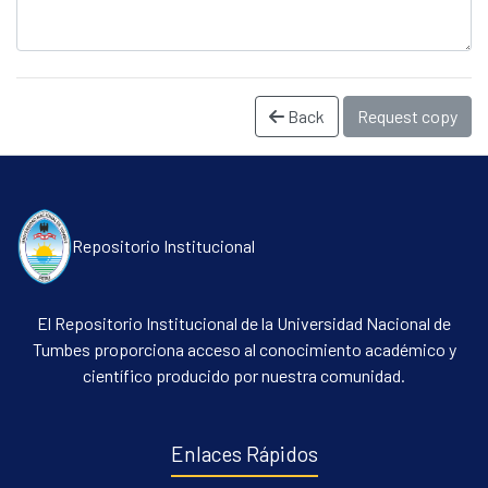
Back
Request copy
Repositorio Institucional
Communities & Collections
All of DSpace
El Repositorio Institucional de la Universidad Nacional de
Statistics
Tumbes proporciona acceso al conocimiento académico y
científico producido por nuestra comunidad.
Contacto
Políticas
Enlaces Rápidos