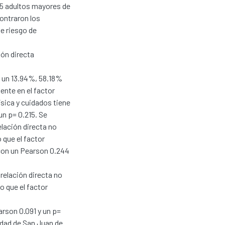
5 adultos mayores de
contraron los
de riesgo de
ión directa
n un 13.94%, 58.18%
nte en el factor
ísica y cuidados tiene
un p= 0.215. Se
lación directa no
o que el factor
a con un Pearson 0.244
 relación directa no
o que el factor
arson 0.091 y un p=
idad de San Juan de