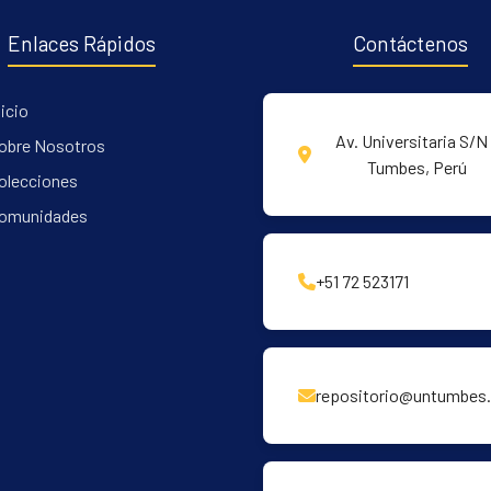
Enlaces Rápidos
Contáctenos
nicio
Av. Universitaria S/N 
obre Nosotros
Tumbes, Perú
olecciones
omunidades
+51 72 523171
repositorio@untumbes.