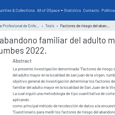
ities & Collections
All of DSpace
Statistics
Contacto
Política
Escuela Profesional de Enfermería
Tesis
Factores de riesgo del abandono familiar del adulto mayor en la localidad de san juan de la virgen, tumbes 2022.
 abandono familiar del adulto m
 tumbes 2022.
Abstract
La presente investigación denominada “Factores de riesgo d
del adulto mayor en la localidad de san juan de la virgen, t
objetivo general de investigación determinar los factores d
familiar del adulto mayor en la localidad de San Juan de la V
La cual siguió una metodología de tipo cuantitativa de corte
aplicando
como principal método de recolección de datos a la encue
“Cuestionario para medir los factores de riesgo del abandono