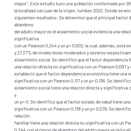
mayor”. Este estudio tuvo una población conformada por 28
la localidad san juan de la virgen, tumbes 2022. Donde se en
siguientes resultados: Se determinó que el principal factor 
abandono
del adulto mayor es el aislamiento social evidencia una relac
significativa
con un Pearson 0.244 y un p= 0.002, la cual, además, está e
y 27.27% de niveles leves moderados y severos respectivame
aislamiento social. Se identifico que el factor dependencia f
una relación directa no significativa con un Pearson 0.097 y 
estableció que el factor dependencia económica tiene una re
significativa con un Pearson 0.117 y un p= 0.136. Se identific
aislamiento social tiene una relación directa y significativ
y
un p= 0. Se identifico que el factor estado de salud tiene una
significativa con un Pearson 0.138 y un p= 0.079. Se identific
relación
familiar tiene una relación directa no significativa con un Pe
0.244.con el riesgo de abandono del adulto mayor en la local