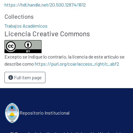
https://hdl.handle.net/20.500.12874/1612
Collections
Trabajos Académicos
Licencia Creative Commons
Communities & Collections
All of DSpace
Statistics
Excepto se indique lo contrario, la licencia de este artículo se
Contacto
describe como
https://purl.org/coar/access_right/c_abf2
Políticas
Full item page
Repositorio Institucional