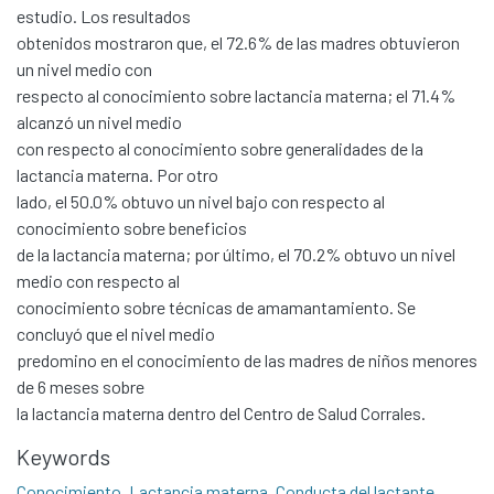
estudio. Los resultados
obtenidos mostraron que, el 72.6% de las madres obtuvieron
un nivel medio con
respecto al conocimiento sobre lactancia materna; el 71.4%
alcanzó un nivel medio
con respecto al conocimiento sobre generalidades de la
lactancia materna. Por otro
lado, el 50.0% obtuvo un nivel bajo con respecto al
conocimiento sobre beneficios
de la lactancia materna; por último, el 70.2% obtuvo un nivel
medio con respecto al
conocimiento sobre técnicas de amamantamiento. Se
concluyó que el nivel medio
predomino en el conocimiento de las madres de niños menores
de 6 meses sobre
Communities & Collections
la lactancia materna dentro del Centro de Salud Corrales.
All of DSpace
Keywords
Statistics
Conocimiento
,
Lactancia materna
,
Conducta del lactante