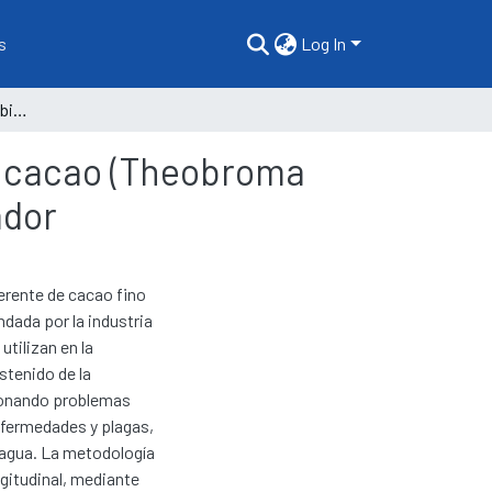
s
Log In
Valoración económica ambiental del agroecosistema cacao (Theobroma cacao L.) var. Arriba en la Provincia de Cotopaxi-Ecuador
a cacao (Theobroma
ador
erente de cacao fino
dada por la industria
tilizan en la
stenido de la
sionando problemas
nfermedades y plagas,
e agua. La metodología
ngitudinal, mediante