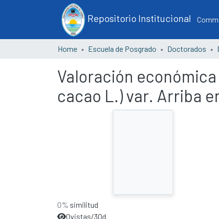
Repositorio Institucional
Commun
Home
Escuela de Posgrado
Doctorados
Valoración económica
cacao L.) var. Arriba 
0%
similitud
0
vistas/30d