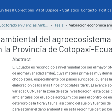
ities & Collections
All of DSpace
Statistics
Contacto
Política
Doctorado en Ciencias Ambientales
Tesis
 ambiental del agroecosistem
en la Provincia de Cotopaxi-Ecu
Abstract
El Ecuador es reconocido a nivel mundial por ser el mayor of
de aroma (variedad arriba), cuya materia prima es muy deman
chocolatera, especialmente por países europeos, quienes la u
elaboración de los más finos chocolates “dark”. El avance so
variedad CCN51 en la zona de esta investigación, está oca
ambientales por el uso de agroquímicos para el control de e
deterioro de la flora y fauna, así como del suelo y fuentes d
para estimar el daño ambiental en esta región fue de tipo lo