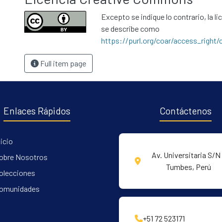
Excepto se indique lo contrario, la li
se describe como
https://purl.org/coar/access_right/
Full item page
Enlaces Rápidos
Contáctenos
nicio
Av. Universitaria S/N 
obre Nosotros
Tumbes, Perú
olecciones
omunidades
+51 72 523171