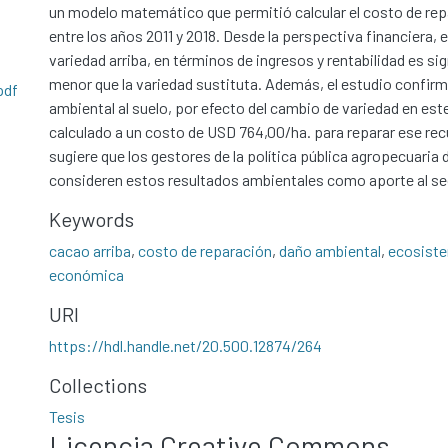
un modelo matemático que permitió calcular el costo de rep
entre los años 2011 y 2018. Desde la perspectiva financiera, 
variedad arriba, en términos de ingresos y rentabilidad es s
menor que la variedad sustituta. Además, el estudio confir
pdf
ambiental al suelo, por efecto del cambio de variedad en este
calculado a un costo de USD 764,00/ha. para reparar ese recu
sugiere que los gestores de la política pública agropecuaria
consideren estos resultados ambientales como aporte al se
Keywords
cacao arriba
,
costo de reparación
,
daño ambiental
,
ecosist
económica
URI
https://hdl.handle.net/20.500.12874/264
Collections
Tesis
Licencia Creative Commons