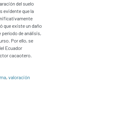
aración del suelo
es evidente que la
ignificativamente
mó que existe un daño
 período de análisis,
rso. Por ello, se
 del Ecuador
ctor cacaotero.
ema
,
valoración