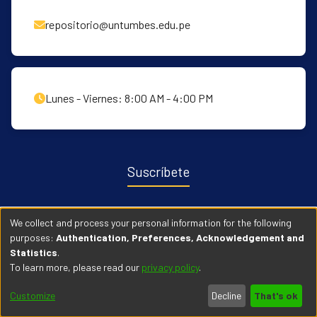
repositorio@untumbes.edu.pe
Lunes - Viernes: 8:00 AM - 4:00 PM
Suscríbete
Recibe notificaciones sobre nuevas publicaciones y eventos
We collect and process your personal information for the following
relacionados con el repositorio. ingresa
Aqui →
purposes:
Authentication, Preferences, Acknowledgement and
Statistics
.
To learn more, please read our
privacy policy
.
© 2026 Universidad Nacional de Tumbes. Todos los derechos
Customize
Decline
That's ok
reservados.