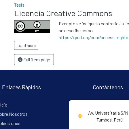
Tesis
Licencia Creative Commons
Excepto se indique lo contrario, la li
se describe como
https://purl.org/coar/access_right/
Load more
Full item page
Enlaces Rápidos
Contáctenos
nicio
Av. Universitaria S/N 
obre Nosotros
Tumbes, Perú
olecciones