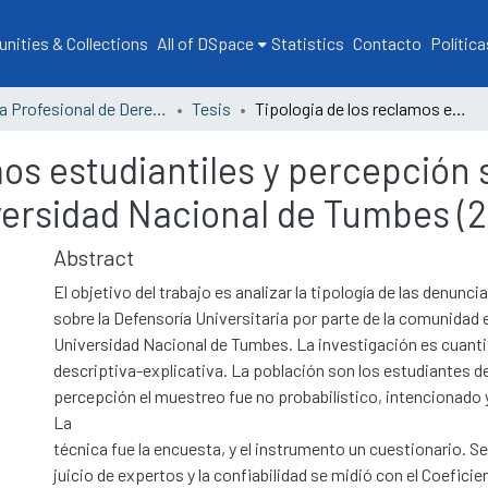
ities & Collections
All of DSpace
Statistics
Contacto
Política
Escuela Profesional de Derecho
Tesis
Tipologia de los reclamos estudiantiles y percepción sobre la defensoria universitaria en la Universidad Nacional de Tumbes (2018)
mos estudiantiles y percepción 
iversidad Nacional de Tumbes (2
Abstract
El objetivo del trabajo es analizar la tipología de las denunci
sobre la Defensoría Universitaria por parte de la comunidad e
Universidad Nacional de Tumbes. La investigación es cuantit
descriptiva-explicativa. La población son los estudiantes de
percepción el muestreo fue no probabilístico, intencionado
La
técnica fue la encuesta, y el instrumento un cuestionario. Se
juicio de expertos y la confiabilidad se midió con el Coeficie