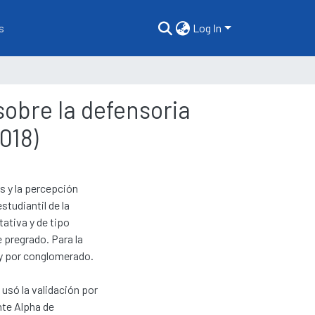
s
Log In
sobre la defensoria
018)
as y la percepción
studiantil de la
ativa y de tipo
 pregrado. Para la
 y por conglomerado.
 usó la validación por
nte Alpha de