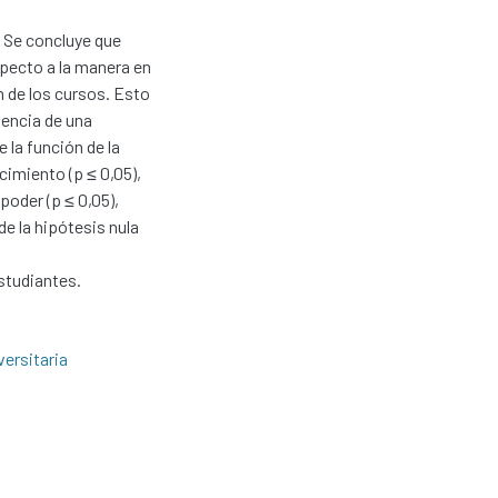
 Se concluye que
pecto a la manera en
 de los cursos. Esto
lencia de una
la función de la
cimiento (p ≤ 0,05),
 poder (p ≤ 0,05),
de la hipótesis nula
studiantes.
versitaria