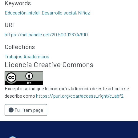
Keywords
Educación inicial
,
Desarrollo social
,
Niñez
URI
https://hdl.handle.net/20.500.12874/910
Collections
Communities & Collections
Trabajos Académicos
All of DSpace
Licencia Creative Commons
Statistics
Contacto
Políticas
Excepto se indique lo contrario, la licencia de este artículo se
describe como
https://purl.org/coar/access_right/c_abf2
Full item page