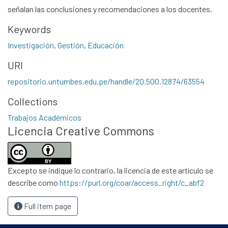
señalan las conclusiones y recomendaciones a los docentes.
Keywords
Investigación
,
Gestión
,
Educación
URI
repositorio.untumbes.edu.pe/handle/20.500.12874/63554
Communities & Collections
Collections
All of DSpace
Trabajos Académicos
Statistics
Licencia Creative Commons
Contacto
Políticas
Excepto se indique lo contrario, la licencia de este artículo se
describe como
https://purl.org/coar/access_right/c_abf2
Full item page