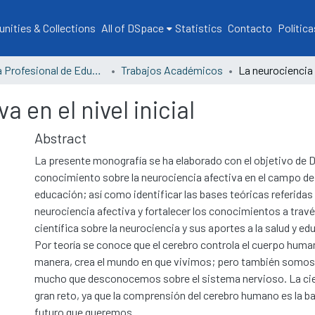
ities & Collections
All of DSpace
Statistics
Contacto
Política
Escuela Profesional de Educación
Trabajos Académicos
a en el nivel inicial
Abstract
La presente monografía se ha elaborado con el objetivo de De
conocimiento sobre la neurociencia afectiva en el campo de l
educación; así como identificar las bases teóricas referidas 
neurociencia afectiva y fortalecer los conocimientos a través
científica sobre la neurociencia y sus aportes a la salud y ed
Por teoría se conoce que el cerebro controla el cuerpo human
manera, crea el mundo en que vivimos; pero también somos
mucho que desconocemos sobre el sistema nervioso. La cie
gran reto, ya que la comprensión del cerebro humano es la ba
futuro que queremos.