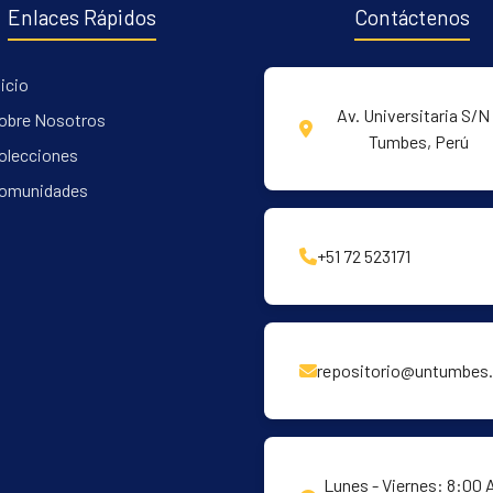
Enlaces Rápidos
Contáctenos
nicio
Av. Universitaria S/N 
obre Nosotros
Tumbes, Perú
olecciones
omunidades
+51 72 523171
repositorio@untumbes.
Lunes - Viernes: 8:00 