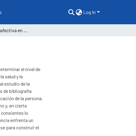
s
Log In
La neurociencia afectiva en el nivel inicial
terminar el nivel de
a salud y la
al estudio de la
 de bibliografía
ucación de la persona.
o y, en cierta
 consientes lo
ncia enfrenta un
se para construir el