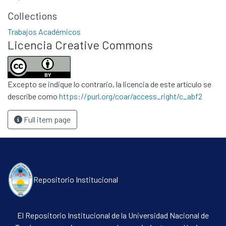
Collections
Trabajos Académicos
Licencia Creative Commons
Communities & Collections
All of DSpace
Statistics
Excepto se indique lo contrario, la licencia de este artículo se
describe como
https://purl.org/coar/access_right/c_abf2
Contacto
Políticas
Full item page
Repositorio Institucional
El Repositorio Institucional de la Universidad Nacional de