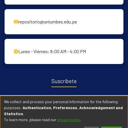
repositorio@untumbes.edu.pe
Lunes - Viernes: 8:00 AM - 4:00 PM
Suscríbete
Recibe notificaciones sobre nuevas publicaciones y eventos
We collect and process your personal information for the following
relacionados con el repositorio. ingresa
Aqui →
purposes:
Authentication, Preferences, Acknowledgement and
Statistics
.
To learn more, please read our
privacy policy
.
© 2026 Universidad Nacional de Tumbes. Todos los derechos