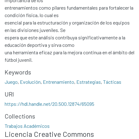
importancia de los
entrenamientos como pilares fundamentales para fortalecer la
condición física, lo cual es
esencial para la estructuración y organización de los equipos
en las divisiones juveniles. Se
espera que este análisis contribuya significativamente a la
educación deportiva y sirva como
una herramienta eficaz para la mejora continua en el ámbito del
fútbol juvenil.
Keywords
Juego
,
Evolución
,
Entrenamiento
,
Estrategias
,
Tácticas
Communities & Collections
URI
All of DSpace
Statistics
https://hdl.handle.net/20.500.12874/65095
Contacto
Collections
Políticas
Trabajos Académicos
Licencia Creative Commons