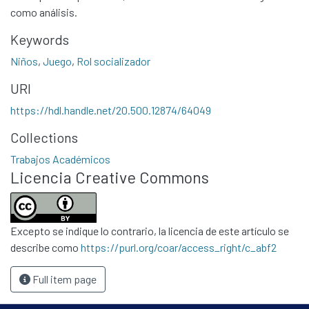
como análisis.
Keywords
Niños
,
Juego
,
Rol socializador
URI
https://hdl.handle.net/20.500.12874/64049
Communities & Collections
Collections
All of DSpace
Trabajos Académicos
Statistics
Licencia Creative Commons
Contacto
Políticas
Excepto se indique lo contrario, la licencia de este artículo se
describe como
https://purl.org/coar/access_right/c_abf2
Full item page