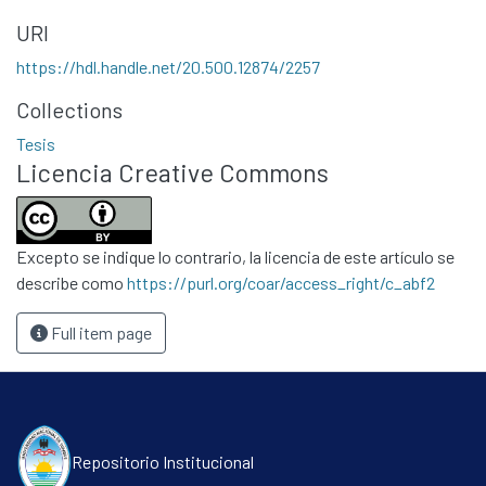
Contacto
URI
Políticas
https://hdl.handle.net/20.500.12874/2257
Collections
Tesis
Licencia Creative Commons
Excepto se indique lo contrario, la licencia de este artículo se
describe como
https://purl.org/coar/access_right/c_abf2
Full item page
Repositorio Institucional