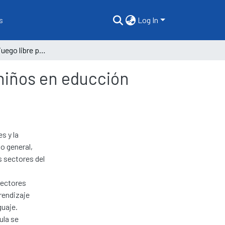
s
Log In
Importancia del juego libre para la creatividad de los niños en educción inicial
 niños en educción
s y la
o general,
s sectores del
sectores
prendizaje
guaje.
ula se