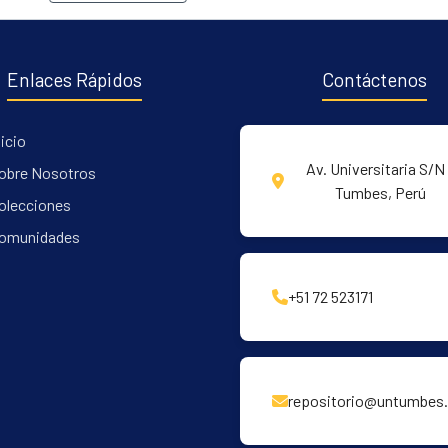
Enlaces Rápidos
Contáctenos
nicio
Av. Universitaria S/N 
obre Nosotros
Tumbes, Perú
olecciones
omunidades
+51 72 523171
repositorio@untumbes.