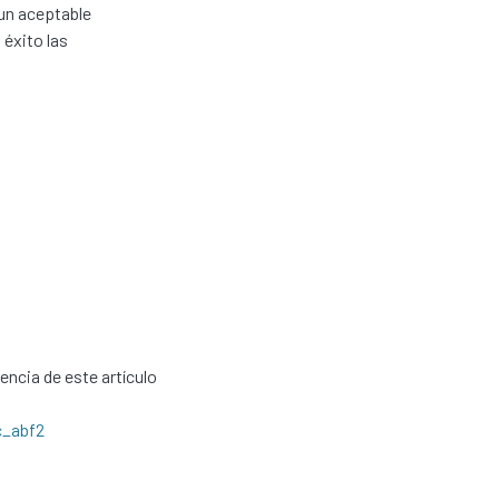
 un aceptable
 éxito las
cencia de este artículo
c_abf2