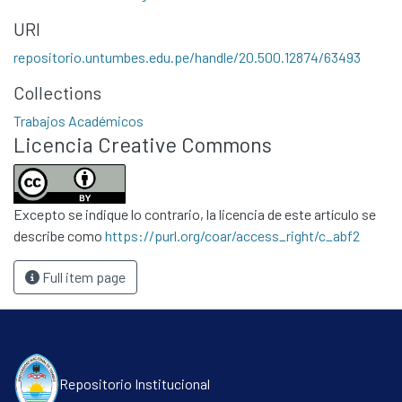
URI
repositorio.untumbes.edu.pe/handle/20.500.12874/63493
Collections
Communities & Collections
Trabajos Académicos
Licencia Creative Commons
All of DSpace
Statistics
Contacto
Excepto se indique lo contrario, la licencia de este artículo se
Políticas
describe como
https://purl.org/coar/access_right/c_abf2
Full item page
Repositorio Institucional