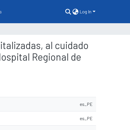
s
Log In
talizadas, al cuidado
Hospital Regional de
es_PE
es_PE