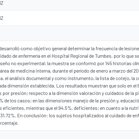
1Z
1Z
desarrolló como objetivo general determinar la frecuencia de lesion
uidado de enfermería en el Hospital Regional de Tumbes, por lo que se
diseño no experimental; la muestra se conformó por 145 historias cl
 área de medicina interna, durante el período de enero a marzo del 2
 el análisis documental y como instrumento, la lista de cotejo, la 
ada dimensión establecida. Los resultados muestran que solo en el 
 por presión; respecto a la dimensión valoración y cuidados de la pi
4% de los casos; en las dimensiones manejo de la presión y, educación
 eficientes, mientras que el 94.5%, deficientes; en cuanto a la nutr
 31.72%. En conclusión: los sujetos hospitalizados al cuidado de en
rcentaje.