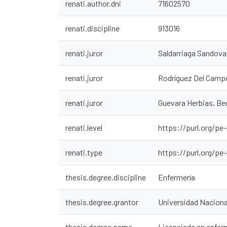
renati.author.dni
71602570
renati.discipline
913016
renati.juror
Saldarriaga Sandoval
renati.juror
Rodríguez Del Campo
renati.juror
Guevara Herbias, Bed
renati.level
https://purl.org/pe-
renati.type
https://purl.org/pe
thesis.degree.discipline
Enfermería
thesis.degree.grantor
Universidad Nacional
thesis.degree.name
Licenciada en enfer