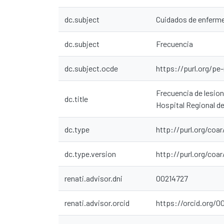
dc.subject
Cuidados de enferme
dc.subject
Frecuencia
dc.subject.ocde
https://purl.org/pe
Frecuencia de lesion
dc.title
Hospital Regional d
dc.type
http://purl.org/coa
dc.type.version
http://purl.org/co
renati.advisor.dni
00214727
renati.advisor.orcid
https://orcid.org/