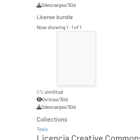
0
descargas/30d
License bundle
Now showing
1 - 1 of 1
0%
similitud
0
vistas/30d
0
descargas/30d
Collections
Tesis
Licencia Creative Common