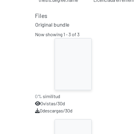
Files
Original bundle
Now showing
1 - 3 of 3
0%
similitud
0
vistas/30d
0
descargas/30d