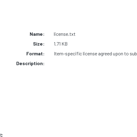
Name:
license.txt
Size:
1.71 KB
Format:
Item-specific license agreed upon to su
Description:
s