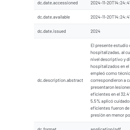
dc.date.accessioned
2024-11-20T14:24:4
dc.date.available
2024-11-20T14:24:4
dc.date.issued
2024
El presente estudio 
hospitalizadas, al c
nivel descriptivo y 
hospitalizados en el
empleó como técnica,
dc.description.abstract
correspondieron a c
presentaron lesiones
eficientes en el 32.
5.5% aplicó cuidados
eficientes fueron de
presión en menor po
dc.format
application/pdf