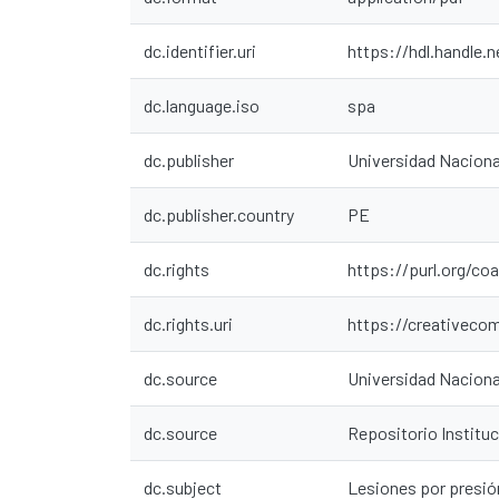
dc.identifier.uri
https://hdl.handle.
dc.language.iso
spa
dc.publisher
Universidad Nacion
dc.publisher.country
PE
dc.rights
https://purl.org/co
dc.rights.uri
https://creativeco
dc.source
Universidad Nacion
dc.source
Repositorio Instit
dc.subject
Lesiones por presió