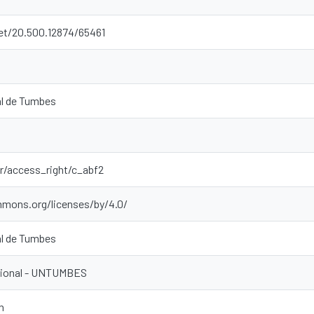
net/20.500.12874/65461
al de Tumbes
ar/access_right/c_abf2
mmons.org/licenses/by/4.0/
al de Tumbes
ucional - UNTUMBES
n