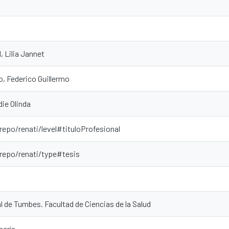
, Lilia Jannet
, Federico Guillermo
ie Olinda
repo/renati/level#tituloProfesional
-repo/renati/type#tesis
 de Tumbes. Facultad de Ciencias de la Salud
mería