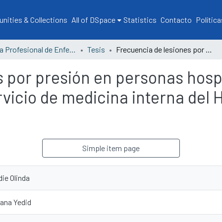
ities & Collections
All of DSpace
Statistics
Contacto
Política
Escuela Profesional de Enfermería
Tesis
Frecuencia de lesiones por presión en personas hospitalizadas, al cuidado de enfermería en el servicio de medicina interna del Hospital Regional de Tumbes, 2024.
 por presión en personas hospi
rvicio de medicina interna del 
Simple item page
ie Olinda
iana Yedid