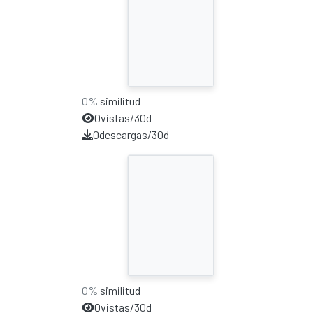
0%
similitud
0
vistas/30d
0
descargas/30d
0%
similitud
0
vistas/30d