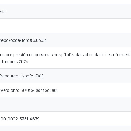
ría
-repo/ocde/ford#3.03.03
es por presión en personas hospitalizadas, al cuidado de enfermería 
e Tumbes, 2024.
r/resource_type/c_7a1f
ar/version/c_970fb48d4fbd8a85
0000-0002-5381-4679