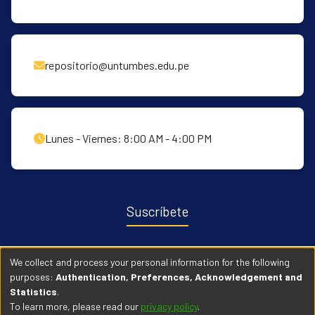
repositorio@untumbes.edu.pe
Lunes - Viernes: 8:00 AM - 4:00 PM
Suscríbete
Recibe notificaciones sobre nuevas publicaciones y eventos
We collect and process your personal information for the following
relacionados con el repositorio. ingresa
Aqui →
purposes:
Authentication, Preferences, Acknowledgement and
Statistics
.
To learn more, please read our
privacy policy
.