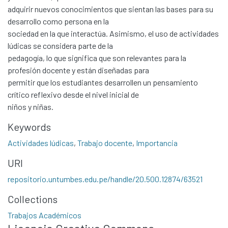
adquirir nuevos conocimientos que sientan las bases para su
desarrollo como persona en la
sociedad en la que interactúa. Asimismo, el uso de actividades
lúdicas se considera parte de la
pedagogía, lo que significa que son relevantes para la
profesión docente y están diseñadas para
permitir que los estudiantes desarrollen un pensamiento
crítico reflexivo desde el nivel inicial de
niños y niñas.
Keywords
Communities & Collections
Actividades lúdicas
,
Trabajo docente
,
Importancia
All of DSpace
URI
Statistics
repositorio.untumbes.edu.pe/handle/20.500.12874/63521
Contacto
Collections
Políticas
Trabajos Académicos