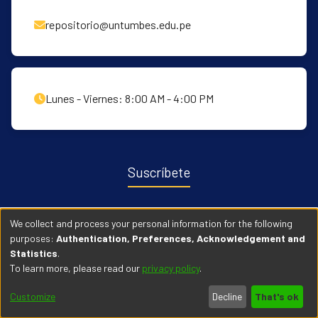
repositorio@untumbes.edu.pe
Lunes - Viernes: 8:00 AM - 4:00 PM
Suscríbete
Recibe notificaciones sobre nuevas publicaciones y eventos
We collect and process your personal information for the following
relacionados con el repositorio. ingresa
Aqui →
purposes:
Authentication, Preferences, Acknowledgement and
Statistics
.
To learn more, please read our
privacy policy
.
© 2026 Universidad Nacional de Tumbes. Todos los derechos
Customize
Decline
That's ok
reservados.