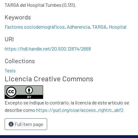
TARGA del Hospital Tumbes (0.131).
Statistics
Contacto
Keywords
Políticas
Factores sociodemográficos
,
Adherencia
,
TARGA
,
Hospital
URI
https://hdl.handle.net/20.500.12874/2668
Collections
Tesis
Licencia Creative Commons
Excepto se indique lo contrario, la licencia de este artículo se
describe como
https://purl.org/coar/access_right/c_abf2
Full item page