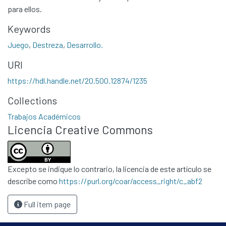
para ellos.
Keywords
Juego
,
Destreza
,
Desarrollo.
URI
https://hdl.handle.net/20.500.12874/1235
Communities & Collections
Collections
All of DSpace
Trabajos Académicos
Statistics
Licencia Creative Commons
Contacto
Políticas
Excepto se indique lo contrario, la licencia de este artículo se
describe como
https://purl.org/coar/access_right/c_abf2
Full item page