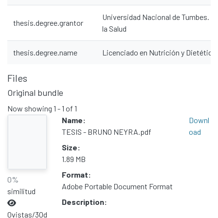
Universidad Nacional de Tumbes. Fa
thesis.degree.grantor
la Salud
thesis.degree.name
Licenciado en Nutrición y Dietética
Files
Original bundle
Now showing
1 - 1 of 1
Name:
Downl
TESIS - BRUNO NEYRA.pdf
oad
Size:
1.89 MB
Format:
0%
Adobe Portable Document Format
similitud
Description:
0
vistas/30d