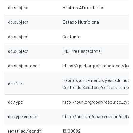
dc.subject
Hábitos Alimentarios
dc.subject
Estado Nutricional
dc.subject
Gestante
dc.subject
IMC Pre Gestacional
dc.subject.ocde
https://purl.org/pe-repo/ocde/for
Hábitos alimentarios y estado nutri
dc.title
Centro de Salud de Zorritos, Tumbe
dc.type
http://purl.org/coar/resource_type
dc.type.version
http://purl.org/coar/version/c_97
renati.advisor.dni
18100082