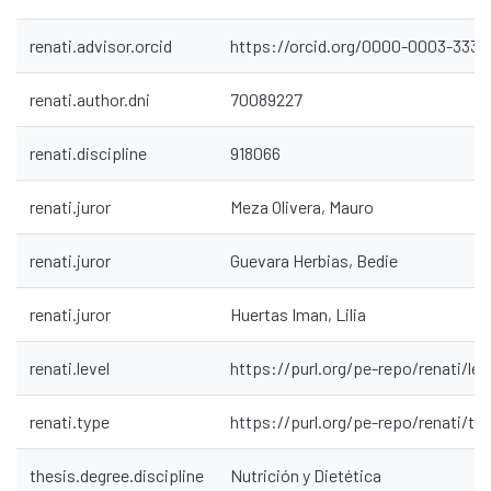
renati.advisor.orcid
https://orcid.org/0000-0003-3333
renati.author.dni
70089227
renati.discipline
918066
renati.juror
Meza Olivera, Mauro
renati.juror
Guevara Herbias, Bedie
Communities & Collections
renati.juror
Huertas Iman, Lilia
All of DSpace
Statistics
renati.level
https://purl.org/pe-repo/renati/lev
Contacto
renati.type
https://purl.org/pe-repo/renati/ty
Políticas
thesis.degree.discipline
Nutrición y Dietética