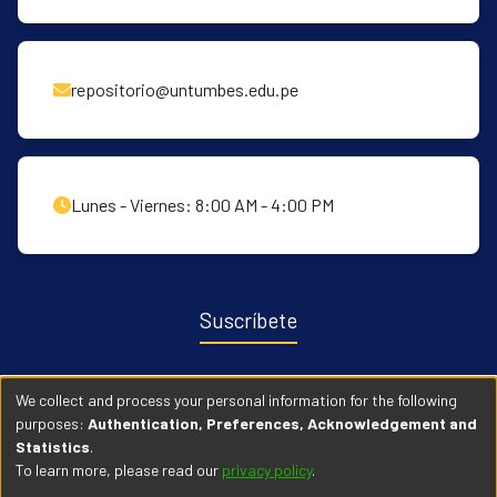
repositorio@untumbes.edu.pe
Lunes - Viernes: 8:00 AM - 4:00 PM
Suscríbete
Recibe notificaciones sobre nuevas publicaciones y eventos
We collect and process your personal information for the following
relacionados con el repositorio. ingresa
Aqui →
purposes:
Authentication, Preferences, Acknowledgement and
Statistics
.
To learn more, please read our
privacy policy
.
© 2026 Universidad Nacional de Tumbes. Todos los derechos