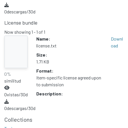
0
descargas/30d
License bundle
Now showing
1 - 1 of 1
Name:
Downl
license.txt
oad
Size:
1.71 KB
Format:
0%
Item-specific license agreed upon
similitud
to submission
Description:
0
vistas/30d
0
descargas/30d
Collections