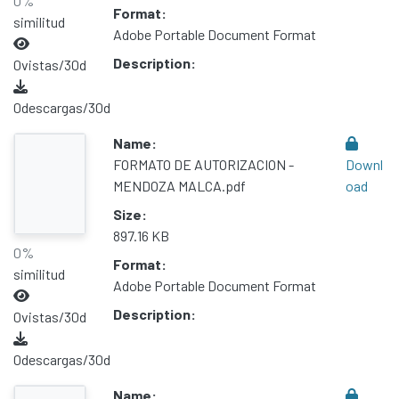
0%
Format:
Contacto
similitud
Adobe Portable Document Format
Políticas
Description:
0
vistas/30d
0
descargas/30d
Name:
FORMATO DE AUTORIZACION -
Downl
MENDOZA MALCA.pdf
oad
Size:
897.16 KB
0%
Format:
similitud
Adobe Portable Document Format
Description:
0
vistas/30d
0
descargas/30d
Name: