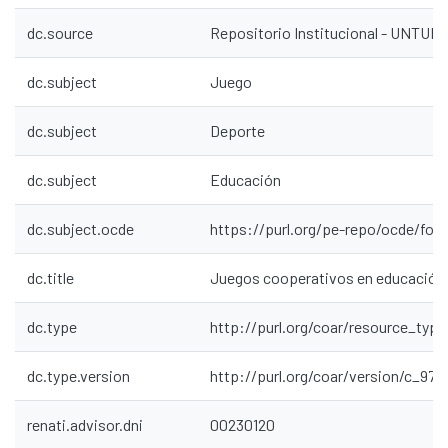
dc.source
Repositorio Institucional - UNTU
dc.subject
Juego
dc.subject
Deporte
dc.subject
Educación
dc.subject.ocde
https://purl.org/pe-repo/ocde/ford
dc.title
Juegos cooperativos en educación f
dc.type
http://purl.org/coar/resource_typ
dc.type.version
http://purl.org/coar/version/c_97
renati.advisor.dni
00230120