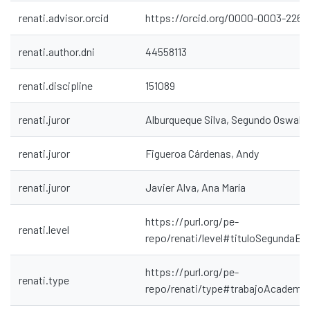
renati.advisor.orcid
https://orcid.org/0000-0003-2262
renati.author.dni
44558113
renati.discipline
151089
renati.juror
Alburqueque Silva, Segundo Oswald
renati.juror
Figueroa Cárdenas, Andy
renati.juror
Javier Alva, Ana María
https://purl.org/pe-
renati.level
repo/renati/level#tituloSegundaEs
https://purl.org/pe-
renati.type
repo/renati/type#trabajoAcademi