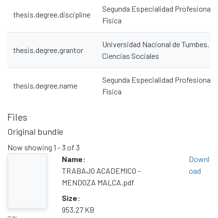
Segunda Especialidad Profesional 
thesis.degree.discipline
Física
Universidad Nacional de Tumbes. Fa
thesis.degree.grantor
Ciencias Sociales
Segunda Especialidad Profesional 
thesis.degree.name
Física
Files
Original bundle
Now showing
1 - 3 of 3
Name:
Downl
TRABAJO ACADEMICO -
oad
Communities & Collections
MENDOZA MALCA.pdf
All of DSpace
Size:
953.27 KB
Statistics