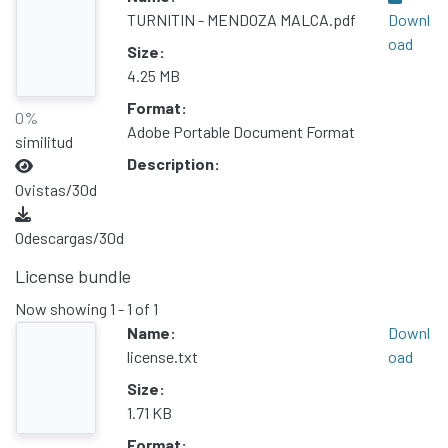
TURNITIN - MENDOZA MALCA.pdf
Downl
oad
Size:
4.25 MB
Format:
0%
Adobe Portable Document Format
similitud
Description:
0
vistas/30d
0
descargas/30d
License bundle
Now showing
1 - 1 of 1
Name:
Downl
license.txt
oad
Size:
1.71 KB
Format: