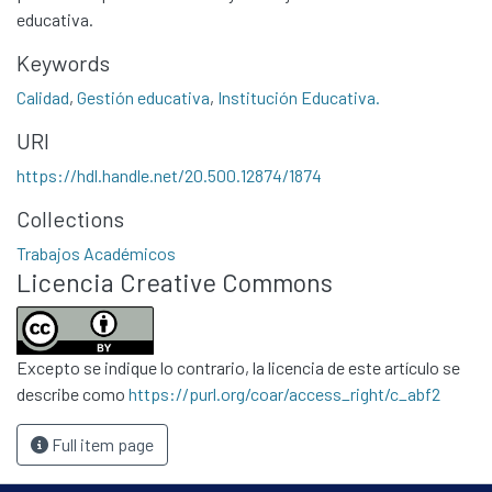
educativa.
Keywords
Calidad
,
Gestión educativa
,
Institución Educativa.
URI
https://hdl.handle.net/20.500.12874/1874
Communities & Collections
Collections
All of DSpace
Trabajos Académicos
Statistics
Licencia Creative Commons
Contacto
Políticas
Excepto se indique lo contrario, la licencia de este artículo se
describe como
https://purl.org/coar/access_right/c_abf2
Full item page