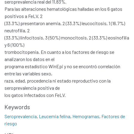
seroprevalencia real del 11.83%.
Para las alteraciones hematológicas halladas en los 6 gatos
positivos a FeLV, 2
(33.3%) presentaron anemia, 2 (33.3%) leucocitosis, 1 (16.7%)
neutrofilia, 2
Communities & Collections
(33.3%) linfocitosis, 3 (50%) monocitosis, 2 (33.3%) eosinofilia
y 6 (100%)
All of DSpace
trombocitopenia. En cuanto a los factores de riesgo se
Statistics
analizaron los datos en el
Contacto
programa estadístico WinEpi y no se encontró correlación
entre las variables sexo,
Políticas
raza, edad, procedencia ni estado reproductivo con la
seroprevalencia positiva de
los gatos infectados con FeLV.
Keywords
Seroprevalencia
,
Leucemia felina
,
Hemogramas
,
Factores de
riesgo