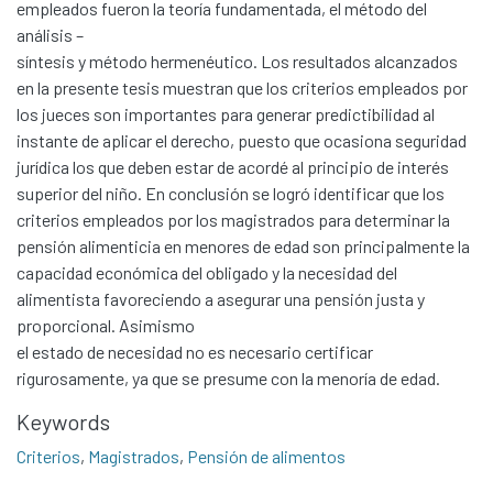
empleados fueron la teoría fundamentada, el método del
análisis –
síntesis y método hermenéutico. Los resultados alcanzados
en la presente tesis muestran que los criterios empleados por
los jueces son importantes para generar predictibilidad al
instante de aplicar el derecho, puesto que ocasiona seguridad
jurídica los que deben estar de acordé al principio de interés
superior del niño. En conclusión se logró identificar que los
criterios empleados por los magistrados para determinar la
pensión alimenticia en menores de edad son principalmente la
capacidad económica del obligado y la necesidad del
alimentista favoreciendo a asegurar una pensión justa y
proporcional. Asimismo
el estado de necesidad no es necesario certificar
rigurosamente, ya que se presume con la menoría de edad.
Communities & Collections
All of DSpace
Keywords
Statistics
Criterios
,
Magistrados
,
Pensión de alimentos
Contacto