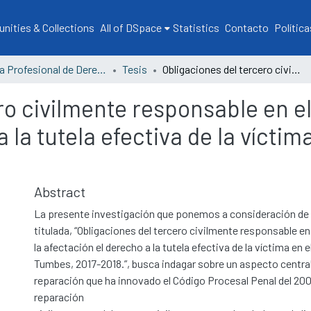
ities & Collections
All of DSpace
Statistics
Contacto
Política
Escuela Profesional de Derecho
Tesis
Obligaciones del tercero civilmente responsable en el proceso penal y la afectación el derecho a la tutela efectiva de la víctima en el Distrito Judicial de Tumbes, 2017-2018
ro civilmente responsable en el
la tutela efectiva de la víctima
Abstract
La presente investigación que ponemos a consideración de 
titulada, “Obligaciones del tercero civilmente responsable en
la afectación el derecho a la tutela efectiva de la víctima en e
Tumbes, 2017-2018.”, busca indagar sobre un aspecto centra
reparación que ha innovado el Código Procesal Penal del 20
reparación