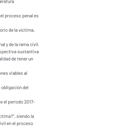
teratura
n el proceso penal es
rio de la víctima,
l y de la rama civil.
rspectiva sustantiva
alidad de tener un
nes viables al
 obligación del
te el periodo 2017-
íctima?”, siendo la
ivil en el proceso