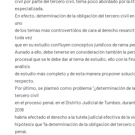
civil por parte del tercero civil, tema poco abordado por la li
especializada.
En efecto, determinación de la obligación del tercero civil e
uno
de los temas más controvertidos de cara al derecho resarcito
toda vez
que en su estudio confluyen conceptos jurídicos de rama pena
Aunado a ello, debe tenerse en consideración también la pe
procesal que se le debe dar al tema de estudio, ello con la fin
análisis
de estudio más completo y de esta manera proponer solucio
respecto.
Por último, se planteó como problema “¿determinación de la
tercero civil
en el proceso penal, en el Distrito Judicial de Tumbes, duran
2018
habría afectado el derecho a la tutela judicial efectiva de la v
hipótesis que “la determinación de la obligación del tercero c
penal,