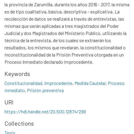
la provincia de Zarumilla, durante los años 2016 - 2017, la misma
es de tipo cualitativa, básica, descriptiva – explicativa. La
recolección de datos se realizará a través de entrevistas, las
mismas que serán aplicadas a tres magistrados del Poder
Judicial y dos Magistrados del Ministerio Público, utilizando la
técnica de la entrevista, de los cuales se extraerán los
resultados, los mismos que revelaran, la constitucionalidad o
inconstitucionalidad de la Prisión Preventiva otorgada en un
Proceso Inmediato declarado improcedente.
Keywords
Constitucionalidad
,
Improcedente
,
Medida Cautelar
,
Proceso
Communities & Collections
inmediato
,
Prisión preventiva
All of DSpace
URI
Statistics
https://hdl.handle.net/20.500.12874/299
Contacto
Collections
Políticas
Tesis