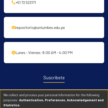
+51 72 523171
repositorio@untumbes.edu.pe
Lunes - Viernes: 8:00 AM - 4:00 PM
Suscríbete
Recibe notificaciones sobre nuevas publicaciones y eventos
We collect and process your personal information for the following
relacionados con el repositorio. ingresa
Aqui →
purposes:
Authentication, Preferences, Acknowledgement and
Statistics
.