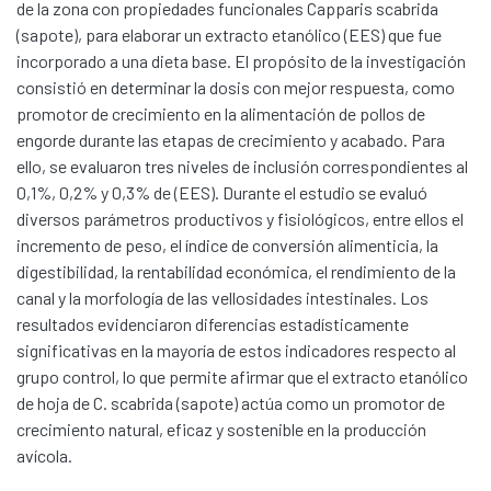
de la zona con propiedades funcionales Capparis scabrida
(sapote), para elaborar un extracto etanólico (EES) que fue
incorporado a una dieta base. El propósito de la investigación
consistió en determinar la dosis con mejor respuesta, como
promotor de crecimiento en la alimentación de pollos de
engorde durante las etapas de crecimiento y acabado. Para
ello, se evaluaron tres niveles de inclusión correspondientes al
0,1%, 0,2% y 0,3% de (EES). Durante el estudio se evaluó
diversos parámetros productivos y fisiológicos, entre ellos el
incremento de peso, el índice de conversión alimenticia, la
digestibilidad, la rentabilidad económica, el rendimiento de la
canal y la morfología de las vellosidades intestinales. Los
resultados evidenciaron diferencias estadísticamente
significativas en la mayoría de estos indicadores respecto al
grupo control, lo que permite afirmar que el extracto etanólico
de hoja de C. scabrida (sapote) actúa como un promotor de
Communities & Collections
crecimiento natural, eficaz y sostenible en la producción
All of DSpace
avícola.
Statistics