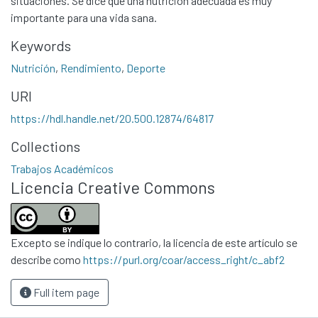
situaciones. Se dice que una nutrición adecuada es muy
importante para una vida sana.
Keywords
Nutrición
,
Rendimiento
,
Deporte
URI
https://hdl.handle.net/20.500.12874/64817
Communities & Collections
Collections
All of DSpace
Trabajos Académicos
Statistics
Licencia Creative Commons
Contacto
Políticas
Excepto se indique lo contrario, la licencia de este artículo se
describe como
https://purl.org/coar/access_right/c_abf2
Full item page