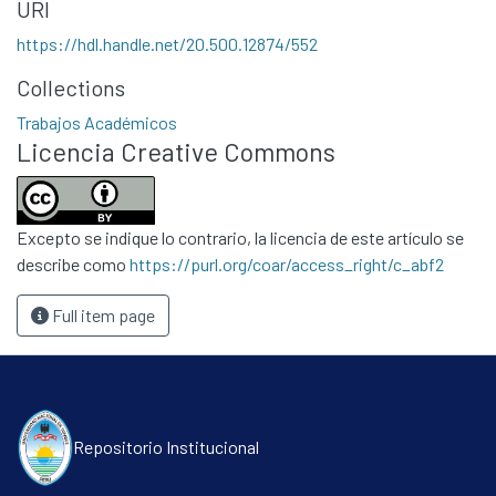
URI
https://hdl.handle.net/20.500.12874/552
Collections
Trabajos Académicos
Communities & Collections
Licencia Creative Commons
All of DSpace
Statistics
Excepto se indique lo contrario, la licencia de este artículo se
Contacto
describe como
https://purl.org/coar/access_right/c_abf2
Políticas
Full item page
Repositorio Institucional