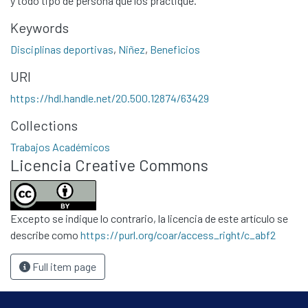
y todo tipo de persona que los practique.
Keywords
Disciplinas deportivas
,
Niñez
,
Beneficios
URI
https://hdl.handle.net/20.500.12874/63429
Communities & Collections
Collections
All of DSpace
Trabajos Académicos
Licencia Creative Commons
Statistics
Contacto
Políticas
Excepto se indique lo contrario, la licencia de este artículo se
describe como
https://purl.org/coar/access_right/c_abf2
Full item page