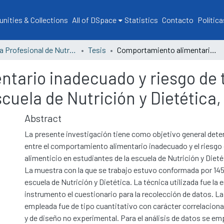
ities & Collections
All of DSpace
Statistics
Contacto
Política
Escuela Profesional de Nutrición y Dietética
Tesis
Comportamiento alimentario inadecuado y riesgo de trastorno alimenticio en estudiantes de la Escuela de Nutrición y Dietética, Tumbes 2023
tario inadecuado y riesgo de t
scuela de Nutrición y Dietétic
Abstract
La presente investigación tiene como objetivo general deter
entre el comportamiento alimentario inadecuado y el riesgo
alimenticio en estudiantes de la escuela de Nutrición y Diet
La muestra con la que se trabajo estuvo conformada por 145
escuela de Nutrición y Dietética. La técnica utilizada fue la 
instrumento el cuestionario para la recolección de datos. L
empleada fue de tipo cuantitativo con carácter correlacional
y de diseño no experimental. Para el análisis de datos se em