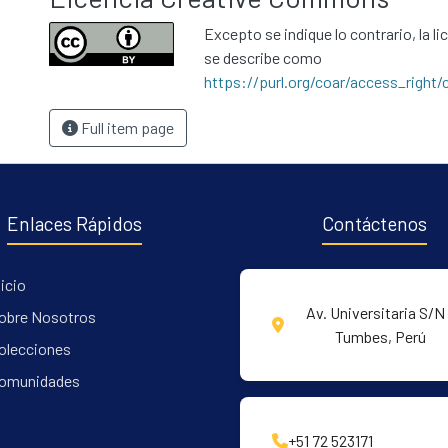
Excepto se indique lo contrario, la li
se describe como
https://purl.org/coar/access_right/
Full item page
Enlaces Rápidos
Contáctenos
nicio
Av. Universitaria S/N 
obre Nosotros
Tumbes, Perú
olecciones
omunidades
+51 72 523171