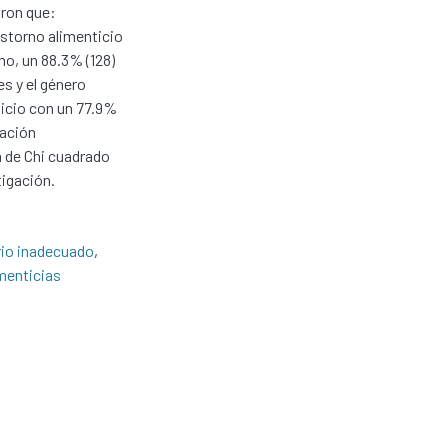
aron que:
astorno alimenticio
mo, un 88.3% (128)
s y el género
ticio con un 77.9%
lación
a de Chi cuadrado
tigación.
io inadecuado
,
imenticias