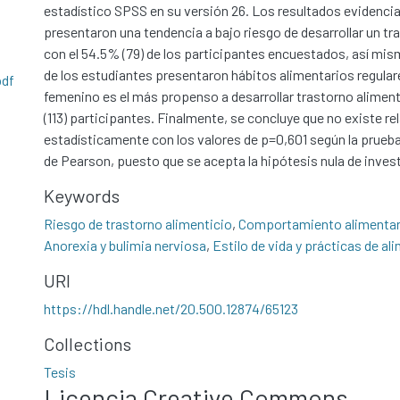
estadístico SPSS en su versión 26. Los resultados evidenci
presentaron una tendencia a bajo riesgo de desarrollar un tr
con el 54.5% (79) de los participantes encuestados, así mis
de los estudiantes presentaron hábitos alimentarios regulare
df
femenino es el más propenso a desarrollar trastorno alimen
(113) participantes. Finalmente, se concluye que no existe re
estadísticamente con los valores de p=0,601 según la prueb
de Pearson, puesto que se acepta la hipótesis nula de inves
Keywords
Riesgo de trastorno alimenticio
,
Comportamiento alimentar
Anorexia y bulimia nerviosa
,
Estilo de vida y prácticas de al
URI
https://hdl.handle.net/20.500.12874/65123
Collections
Tesis
Licencia Creative Commons