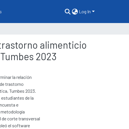
s
Log In
rastorno alimenticio
a, Tumbes 2023
minar la relación
 de trastorno
ética, Tumbes 2023.
 estudiantes de la
encuesta e
a metodología
 de corte transversal
pleó el software