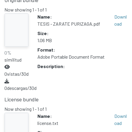
Original bundle
Now showing
1 - 1 of 1
Name:
Downl
TESIS - ZARATE PURIZAGA.pdf
oad
Size:
1.06 MB
Format:
0%
Adobe Portable Document Format
similitud
Description:
0
vistas/30d
0
descargas/30d
License bundle
Now showing
1 - 1 of 1
Name:
Downl
license.txt
oad