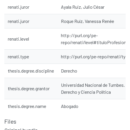
renati.juror
Ayala Ruiz, Julio César
renati.juror
Roque Ruíz, Vanessa Renée
http://purl.org/pe-
renati.level
repo/renati/level#tituloProfesional
renati.type
http://purl.org/pe-repo/renati/typ
thesis.degree.discipline
Derecho
Universidad Nacional de Tumbes. Fa
thesis.degree.grantor
Derecho y Ciencia Política
thesis.degree.name
Abogado
Files