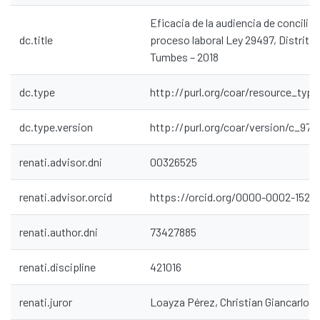
Eficacia de la audiencia de conciliac
dc.title
proceso laboral Ley 29497, Distrito 
Tumbes – 2018
dc.type
http://purl.org/coar/resource_type
Communities & Collections
dc.type.version
http://purl.org/coar/version/c_97
All of DSpace
renati.advisor.dni
00326525
Statistics
Contacto
renati.advisor.orcid
https://orcid.org/0000-0002-1529
Políticas
renati.author.dni
73427885
renati.discipline
421016
renati.juror
Loayza Pérez, Christian Giancarlo