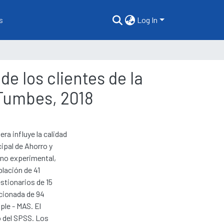
s
Log In
de los clientes de la
 Tumbes, 2018
a influye la calidad
cipal de Ahorro y
 no experimental,
blación de 41
estionarios de 15
ccionada de 94
ple - MAS. El
o del SPSS. Los