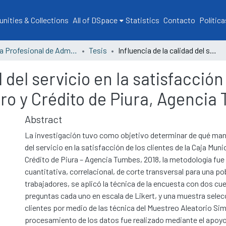
ities & Collections
All of DSpace
Statistics
Contacto
Política
Escuela Profesional de Administración
Tesis
Influencia de la calidad del servicio en la satisfacción de los clientes de la Caja Municipal de Ahorro y Crédito de Piura, Agencia Tumbes, 2018
 del servicio en la satisfacción 
ro y Crédito de Piura, Agencia
Abstract
La investigación tuvo como objetivo determinar de qué maner
del servicio en la satisfacción de los clientes de la Caja Muni
Crédito de Piura – Agencia Tumbes, 2018, la metodología fue
cuantitativa, correlacional, de corte transversal para una po
trabajadores, se aplicó la técnica de la encuesta con dos cu
preguntas cada uno en escala de Likert, y una muestra sele
clientes por medio de las técnica del Muestreo Aleatorio Sim
procesamiento de los datos fue realizado mediante el apoy