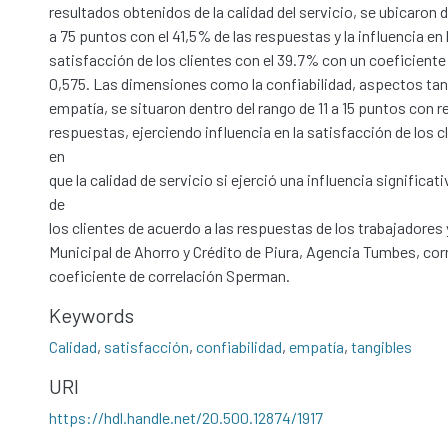
resultados obtenidos de la calidad del servicio, se ubicaron 
a 75 puntos con el 41,5% de las respuestas y la influencia en 
satisfacción de los clientes con el 39.7% con un coeficiente
0,575. Las dimensiones como la confiabilidad, aspectos tang
empatía, se situaron dentro del rango de 11 a 15 puntos con re
respuestas, ejerciendo influencia en la satisfacción de los c
en
que la calidad de servicio si ejerció una influencia significat
de
los clientes de acuerdo a las respuestas de los trabajadores y
Municipal de Ahorro y Crédito de Piura, Agencia Tumbes, cor
coeficiente de correlación Sperman.
Keywords
Calidad
,
satisfacción
,
confiabilidad
,
empatía
,
tangibles
URI
https://hdl.handle.net/20.500.12874/1917