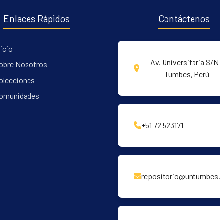
Enlaces Rápidos
Contáctenos
nicio
Av. Universitaria S/N 
obre Nosotros
Tumbes, Perú
olecciones
omunidades
+51 72 523171
repositorio@untumbes.