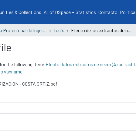
ities & Collections
All of DSpace
Statistics
Contacto
Política
Escuela Profesional de Ingeniería Pesquera
Tesis
Efecto de los extractos de neem (Azadirachta indica) y laurel rosa (Nerium oleander) en el crecimiento de Vibrio spp. aislados de Litopenaeus vannamei
ile
for the following item:
Efecto de los extractos de neem (Azadirachta 
eus vannamei
ORIZACIÓN - COSTA ORTIZ.pdf